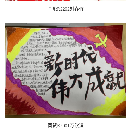
金融R2202刘春竹
国贸R2001万欣滢