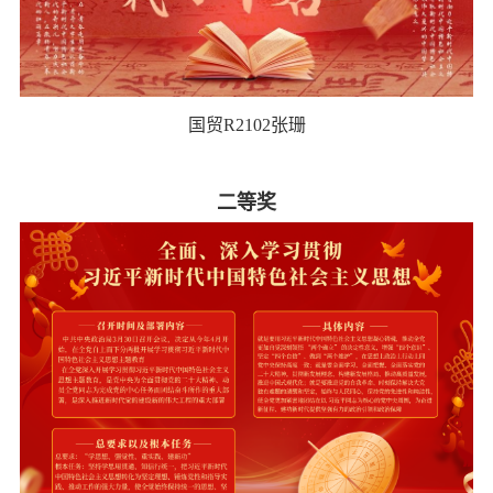
国贸R2102张珊
二等奖