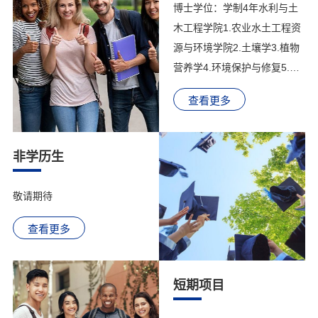
博士学位：学制4年水利与土
物病理学13.农业昆虫与害虫
木工程学院1.农业水土工程资
防治14.农药学园艺园林学院
源与环境学院2.土壤学3.植物
15.蔬菜学动物科学技术学院
营养学4.环境保护与修复5.农
16.动物遗传育种与繁殖17.动
业生态与气候变化6.资源环境
物营养与饲料科学18.动物生
查看更多
微生物学农学院7.作物栽培学
产19.水生动物...
与耕作学8.作物遗传育种园艺
园林学院9.园艺学（授课语
非学历生
言：中文/英文）动物科学技术
学院10.动物遗传育种与繁殖
敬请期待
11.动物营养与饲料科学12.水
生动物保护与生产13.动物生
查看更多
产学14.草学动物医学学院15.
基础兽医学16.预防兽医学17.
短期项目
临床兽医学工程学院18.农业
机械化工程19...