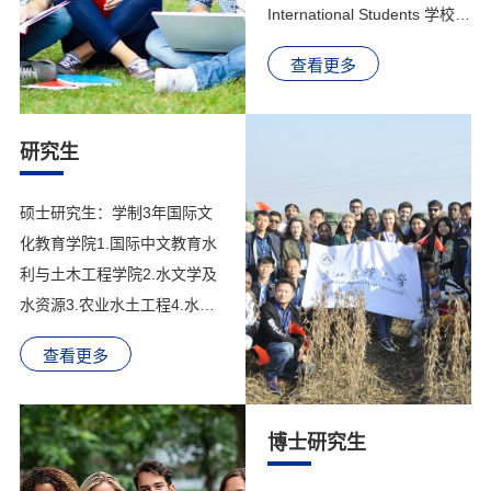
International Students 学校简
介 Introduction of NEAU 东北
查看更多
农业大学坐落在美丽的冰城哈
尔滨，是黑龙江省属重点院
校、国家首批“211工程”重点
研究生
建设大学和“世界一流学科”建
设高校。学校下设17个学院和
硕士研究生：学制3年国际文
1个教学部，具备培养学士、
化教育学院1.国际中文教育水
硕士、博士及博士后的完整教
利与土木工程学院2.水文学及
育体系，现有10个博士后科研
水资源3.农业水土工程4.水利
流动站，2个博士后科研工作
水电工程资源与环境学院5.土
站；12个博士学位授权一级学
查看更多
壤学6.植物营养学7.环境保护
科点，21个...
与修复8.农业生态与气候变化
9.资源环境微生物学农学院10.
博士研究生
作物栽培学与耕作学11.作物
遗传育种植物保护学院12.植