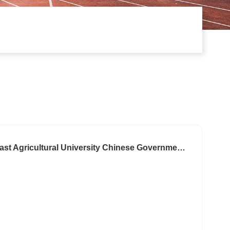
2026年东北农业大学中国政府奖学金“高水平研究生项目”招生简章2026 Northeast Agricultural University Chinese Government Scholarship High-Level Postgraduate Students’ Program Admission Brochure