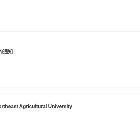
的通知
ortheast Agricultural University