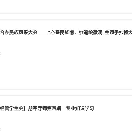
院合办民族风采大会 ——“心系民族情，妙笔绘微澜”主题手抄报
日
经管学生会】朋辈导师第四期—专业知识学习
日