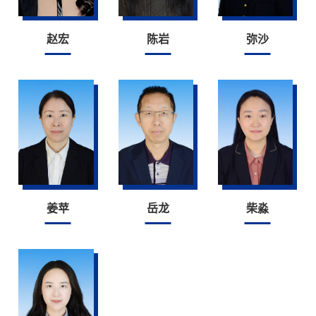
赵宏
陈岩
弥沙
姜苹
岳龙
柴淼