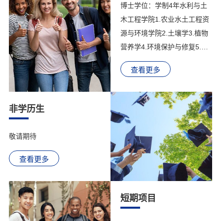
博士学位：学制4年水利与土
物病理学13.农业昆虫与害虫
木工程学院1.农业水土工程资
防治14.农药学园艺园林学院
源与环境学院2.土壤学3.植物
15.蔬菜学动物科学技术学院
营养学4.环境保护与修复5.农
16.动物遗传育种与繁殖17.动
业生态与气候变化6.资源环境
物营养与饲料科学18.动物生
查看更多
微生物学农学院7.作物栽培学
产19.水生动物...
与耕作学8.作物遗传育种园艺
园林学院9.园艺学（授课语
非学历生
言：中文/英文）动物科学技术
学院10.动物遗传育种与繁殖
敬请期待
11.动物营养与饲料科学12.水
生动物保护与生产13.动物生
查看更多
产学14.草学动物医学学院15.
基础兽医学16.预防兽医学17.
短期项目
临床兽医学工程学院18.农业
机械化工程19...