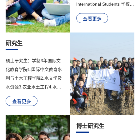
International Students 学校简
介 Introduction of NEAU 东北
查看更多
农业大学坐落在美丽的冰城哈
尔滨，是黑龙江省属重点院
校、国家首批“211工程”重点
研究生
建设大学和“世界一流学科”建
设高校。学校下设17个学院和
硕士研究生：学制3年国际文
1个教学部，具备培养学士、
化教育学院1.国际中文教育水
硕士、博士及博士后的完整教
利与土木工程学院2.水文学及
育体系，现有10个博士后科研
水资源3.农业水土工程4.水利
流动站，2个博士后科研工作
水电工程资源与环境学院5.土
站；12个博士学位授权一级学
查看更多
壤学6.植物营养学7.环境保护
科点，21个...
与修复8.农业生态与气候变化
9.资源环境微生物学农学院10.
博士研究生
作物栽培学与耕作学11.作物
遗传育种植物保护学院12.植