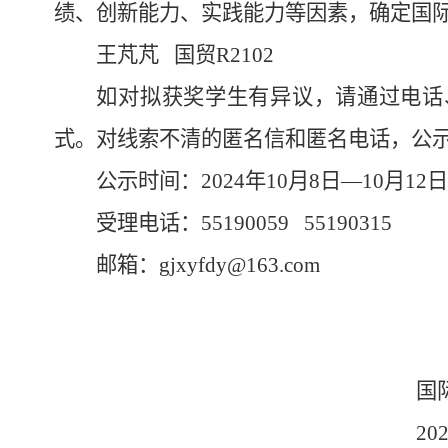
绩
、
创新能力、实践能力
等因素
，确定国
王芃芃
国贸
R2102
如对拟获奖学生有异议，请通过电话
式
。
对线索不清的匿名信和匿名电话，公
公示时间：
202
4
年
10月
8
日
—10月
1
2
受理电话：
55190
059
5519
0315
邮箱
：
gjxyfdy@163.com
国
20